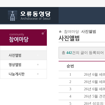
참여마당
사진앨범
총
442
건의 글이 등록되어
순번
1
26년 6월 세
2
26년 6월 세
3
26년 6월 
4
26년 5월 
5
26년 성모의 