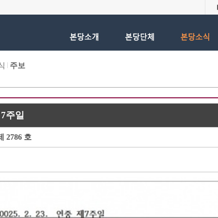
식
주보
7주일
 2786 호