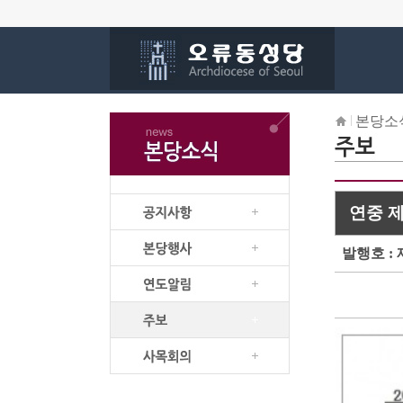
본당소
연중 제
발행호 : 제