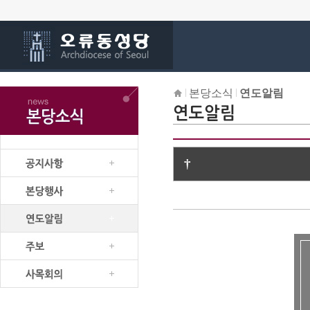
본당소식
연도알림
†